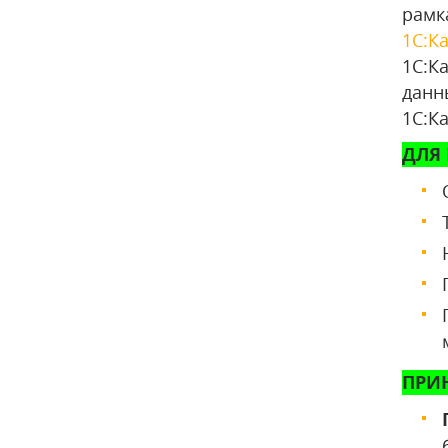
рамк
1С:К
1С:К
данн
1C:К
ДЛЯ 
ПРИ