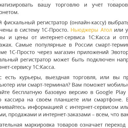
матизировать вашу торговлю и учёт товаро
рнетом.
й фискальный регистратор (онлайн-кассу) выбрат
чены в систему 1С-Просто.
Ньюджеры Атол
или у
ры и цены от интернет-сервиса 1С:Касса и о
ажах. Самые популярные в России смарт-терми
еме 1С-Просто через магазин приложений Эвотор
альный регистратор может быть подключен на
рнет-сервису 1С:Касса.
с есть курьеры, выездная торговля, или вы п
ьютер или смарт-терминал? Вам поможет мобил
айте бесплатную базовую версию в Google Play
о кассира на своём планшете или смартфоне.
нивайтесь информацией с интернет-сервисом или
ми, продажами и интернет-заказами – всем, что 
ательная маркировка товаров означает переход 