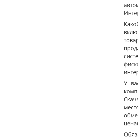
авто
Инте
Како
вклю
това
прод
сист
фиск
инте
У ва
комп
Скач
мест
обме
цена
Обяз