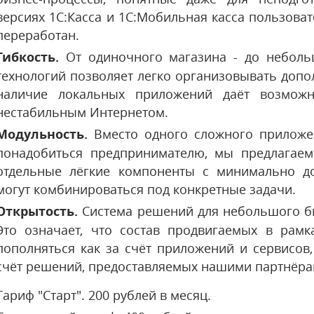
версиях 1С:Касса и 1С:Мобильная касса пользова
переработан.
Гибкость.
От одиночного магазина - до неболь
технологий позволяет легко организовывать допо
наличие локальных приложений даёт возможн
нестабильным Интернетом.
Модульность.
Вместо одного сложного приложени
понадобиться предпринимателю, мы предлагаем
отдельные лёгкие компоненты с минимально д
могут комбинироваться под конкретные задачи.
Открытость.
Система решений для небольшого би
Это означает, что состав продвигаемых в рам
пополняться как за счёт приложений и сервисов,
счёт решений, предоставляемых нашими партнёра
Тариф "Старт". 200 рублей в месяц.