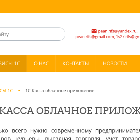
pean.rifs@yandex.ru,
pean.rifs@gmail.com, 1s27.rifs@g
ВИСЫ 1С
О НАС
КОНТАКТЫ
НОВОСТИ
СЫ 1С
1С:Касса облачное приложение
:КАССА ОБЛАЧНОЕ ПРИЛО
ько всего нужно современному предпринимате
иров, курьеры, выездная торговля, учёт това