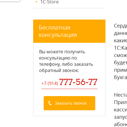
1C-Store
Серд
Бесплатная
данн
консультация
каки
1С:К
Вы можете получить
смож
консультацию по
буде
телефону, либо заказать
прим
обратный звонок:
бухг
777-56-77
+7 (914
)
Нест
Прил
Заказать звонок
касс
запу
абон