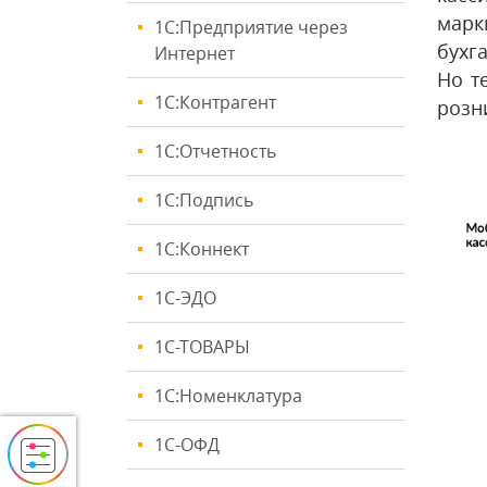
марк
1С:Предприятие через
бухг
Интернет
Но т
1С:Контрагент
розн
1С:Отчетность
1С:Подпись
1С:Коннект
1С-ЭДО
1С-ТОВАРЫ
1С:Номенклатура
1С-ОФД