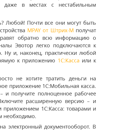
в даже в местах с нестабильным
ь? Любой! Почти все они могут быть
стройства
MPAY от Штрих-М
получат
тправят обратно всю информацию о
налы Эвотор легко подключаются к
. Ну и, наконец, практически любой
прямую к приложению
1С:Касса
или к
росто не хотите тратить деньги на
ьное приложение
1C:Мобильная касса
.
 – и получите полноценное рабочее
 Включите расширенную версию – и
 приложением 1С:Касса: товарами и
вам необходимо.
на электронный документооборот. В