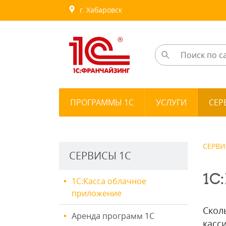
г. Хабаровск
ПРОГРАММЫ 1С
УСЛУГИ
СЕР
СЕРВИ
СЕРВИСЫ 1С
1С
1С:Касса облачное
приложение
Скол
Аренда программ 1С
касс