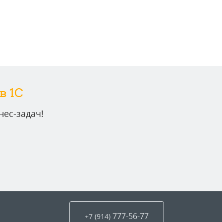
в 1C
ес-задач!
777-56-77
+7 (914
)