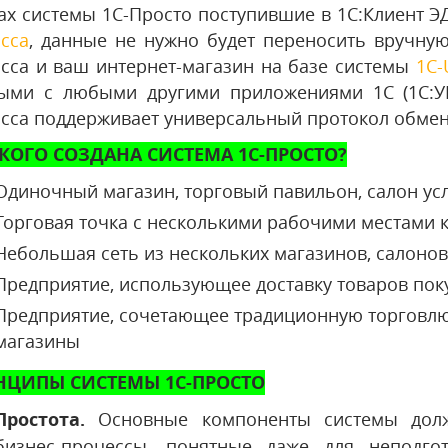
ах системы 1С-Просто поступившие в
1С:Клиент Э
асса
, данные не нужно будет переносить вручную
асса и ваш интернет-магазин на базе системы
1С-
ыми с любыми другими приложениями 1С (1С:УН
асса поддерживает универсальный протокол обмена 
КОГО СОЗДАНА СИСТЕМА 1С-ПРОСТО?
Одиночный магазин, торговый павильон, салон услу
Торговая точка с несколькими рабочими местами 
Небольшая сеть из нескольких магазинов, салонов
Предприятие, использующее доставку товаров по
Предприятие, сочетающее традиционную торговлю
магазины
НЦИПЫ СИСТЕМЫ 1С-ПРОСТО
Простота.
Основные компоненты системы дол
бизнес-процессы, понятные даже для неподго