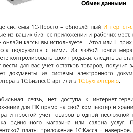
це системы 1С-Просто – обновлённый
Интернет-с
ые из ваших бизнес-приложений и рабочих мест, 
е онлайн-кассы вы используете – Атол или Штрих
асса подружится с ними. Из любой точки мир
ете контролировать свои продажи, следить за стат
т вести для вас учёт остатков товаров, получит 
ет документы из системы электронного докум
алтера в
1С:БизнесСтарт
или в
1С:Бухгалтерию
.
абильная связь, нет доступа к интернет-серв
ожение для ПК прямо на свой компьютер и хранит
ира и простой учёт товаров в одной несложной 
ска одиночного магазина или салона услуг. 
ентской платы приложение 1С:Касса – наверное,